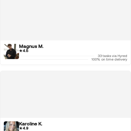
Magnus M.
★
4.5
33 tasks via Hyred
100% on time delivery
Karoline K.
★
4.9