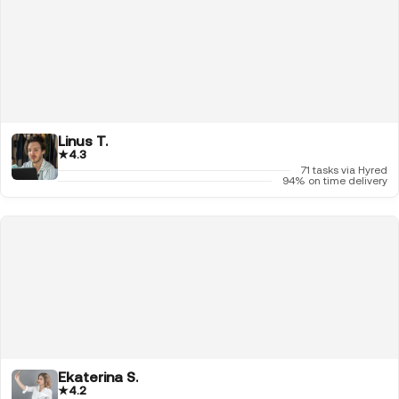
Linus T.
★
4.3
71 tasks via Hyred
94% on time delivery
Ekaterina S.
★
4.2