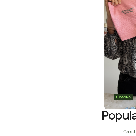
Snacks
Popula
Creato