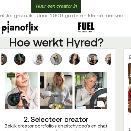
Huur een creator in
lijks gebruikt door 1.000 grote en kleine merken
Hoe werkt Hyred?
2. Selecteer creator
Bekijk creator portfolio's en pitchvideo's en chat
C