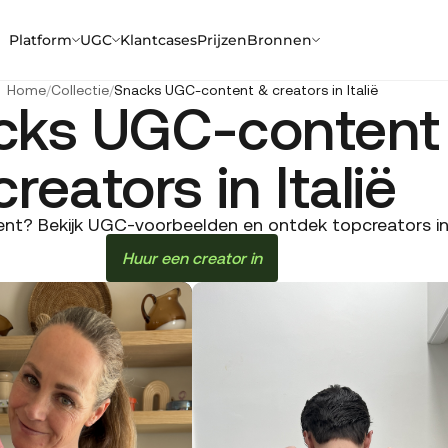
Platform
UGC
Klantcases
Prijzen
Bronnen
Home
/
Collectie
/
Snacks UGC-content & creators in Italië
cks UGC-content
creators in Italië
t? Bekijk UGC-voorbeelden en ontdek topcreators in It
Huur een creator in