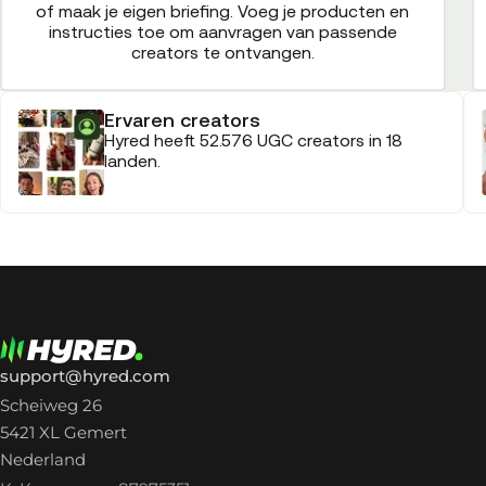
of maak je eigen briefing. Voeg je producten en
instructies toe om aanvragen van passende
creators te ontvangen.
Ervaren creators
Hyred heeft 52.576 UGC creators in 18
landen.
support@hyred.com
Scheiweg 26
5421 XL Gemert
Nederland