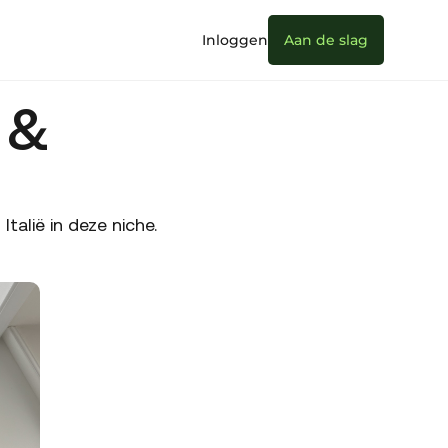
Inloggen
Aan de slag
 &
alië in deze niche.