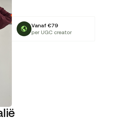
Vanaf €79
per UGC creator
lië