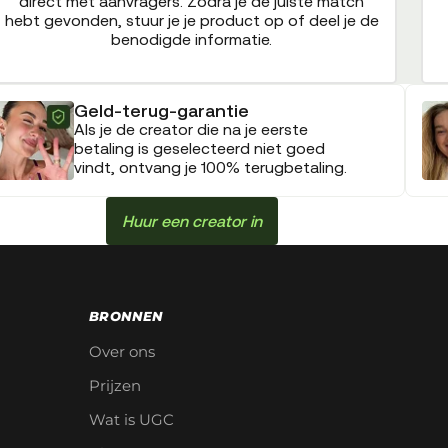
direct met aanvragers. Zodra je de juiste match
hebt gevonden, stuur je je product op of deel je de
benodigde informatie.
Geld-terug-garantie
Als je de creator die na je eerste
betaling is geselecteerd niet goed
vindt, ontvang je 100% terugbetaling.
Huur een creator in
BRONNEN
Over ons
Prijzen
Wat is UGC