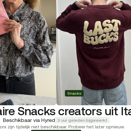
Snacks
ire Snacks creators uit Ita
Beschikbaar via Hyred
3 uur geleden bijgewerkt
rs zijn tijdelijk niet beschikbaar. Probeer het later opnieuw.