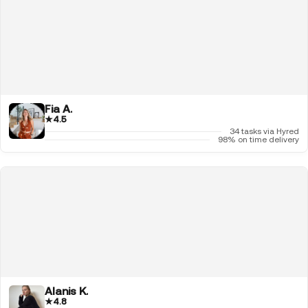
Fia A.
★
4.5
34 tasks via Hyred
98% on time delivery
Alanis K.
★
4.8