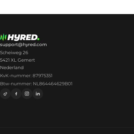
support@hyred.com
Scheiweg 26
5421 XL Gemert
Nederland
KvK-nummer: 87975351
Btw-nummer: NL864464629B01