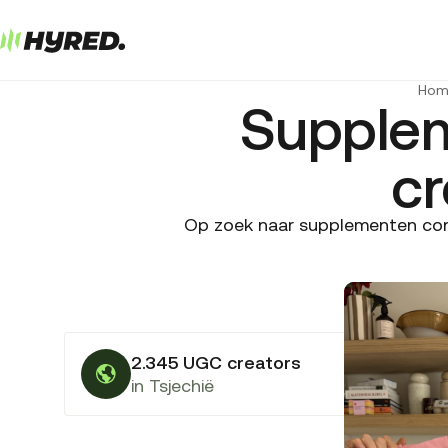
Hom
Supple
cr
Op zoek naar supplementen cont
2.345 UGC creators
in Tsjechië