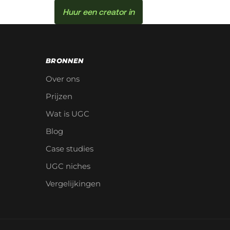
Huur een creator in
BRONNEN
Over ons
Prijzen
Wat is UGC
Blog
Case studies
UGC niches
Vergelijkingen