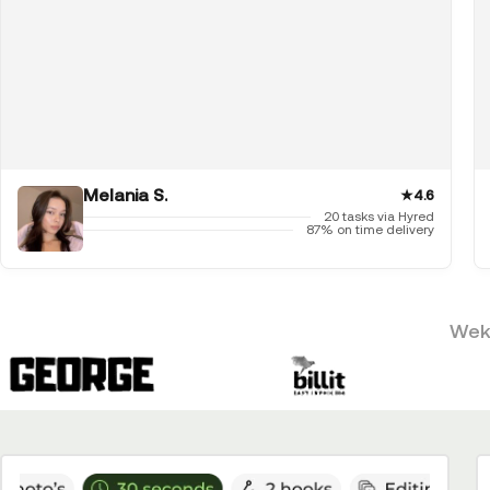
Melania S.
★
4.6
20 tasks via Hyred
87% on time delivery
Weke