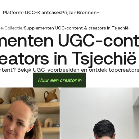
Platform
UGC
Klantcases
Prijzen
Bronnen
e
/
Collectie
/
Supplementen UGC-content & creators in Tsjechië
menten UGC-cont
eators in Tsjechië
ent? Bekijk UGC-voorbeelden en ontdek topcreators in
Huur een creator in