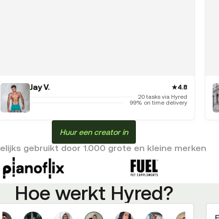
Jay V.
★
4.8
20 tasks via Hyred
99% on time delivery
Huur een creator in
lijks gebruikt door 1.000 grote en kleine merken
Hoe werkt Hyred?