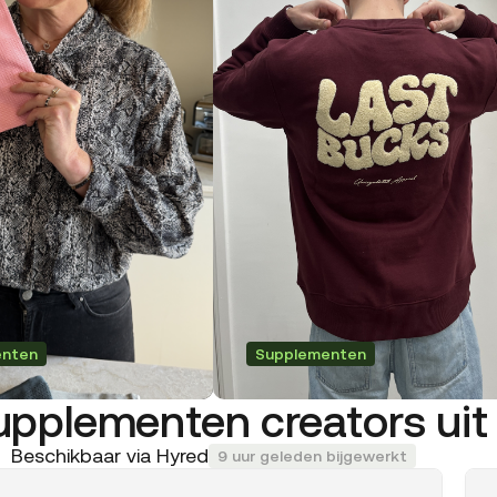
enten
Supplementen
upplementen creators uit 
Beschikbaar via Hyred
9 uur geleden bijgewerkt