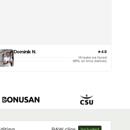
Dominik N.
★
4.5
14 tasks via Hyred
98% on time delivery