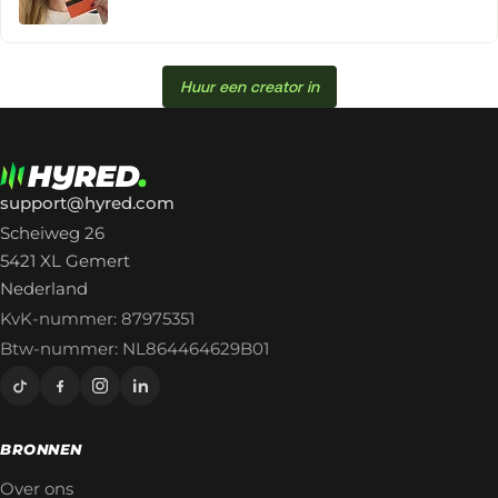
Huur een creator in
support@hyred.com
Scheiweg 26
5421 XL Gemert
Nederland
KvK-nummer: 87975351
Btw-nummer: NL864464629B01
BRONNEN
Over ons