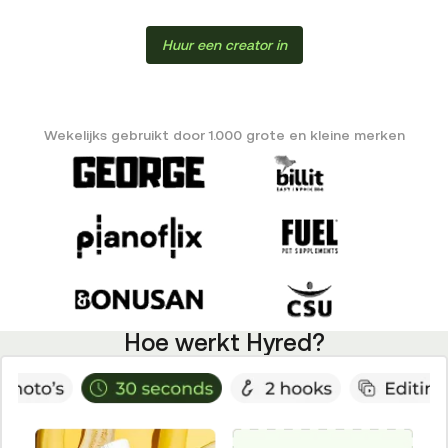
Huur een creator in
Wekelijks gebruikt door 1.000 grote en kleine merken
Hoe werkt Hyred?