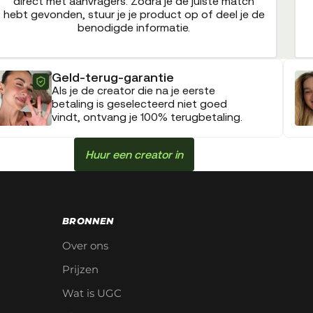
direct met aanvragers. Zodra je de juiste match
hebt gevonden, stuur je je product op of deel je de
benodigde informatie.
Geld-terug-garantie
Als je de creator die na je eerste
betaling is geselecteerd niet goed
vindt, ontvang je 100% terugbetaling.
Huur een creator in
BRONNEN
Over ons
Prijzen
Wat is UGC