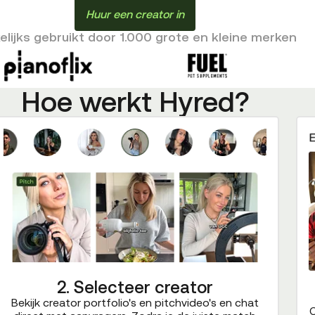
Huur een creator in
lijks gebruikt door 1.000 grote en kleine merken
Hoe werkt Hyred?
2. Selecteer creator
Bekijk creator portfolio's en pitchvideo's en chat
C