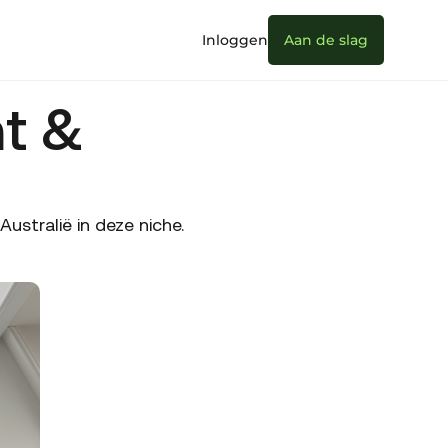
Inloggen
Aan de slag
t &
ë
stralië in deze niche.