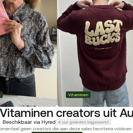
n
Vitaminen
Vitaminen creators uit Au
Beschikbaar via Hyred
4 uur geleden bijgewerkt
momenteel geen creators die aan deze selectiecriteria voldoen.