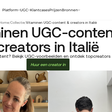
Platform
UGC
Klantcases
Prijzen
Bronnen
Home
/
Collectie
/
Vitaminen UGC-content & creators in Italië
inen UGC-conten
creators in Italië
ent? Bekijk UGC-voorbeelden en ontdek topcreators in I
Huur een creator in