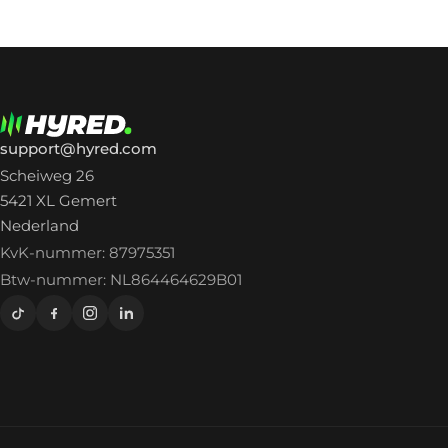
support@hyred.com
Scheiweg 26
5421 XL Gemert
Nederland
KvK-nummer: 87975351
Btw-nummer: NL864464629B01