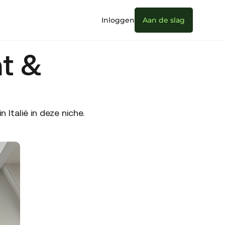
Inloggen
Aan de slag
t &
talië in deze niche.