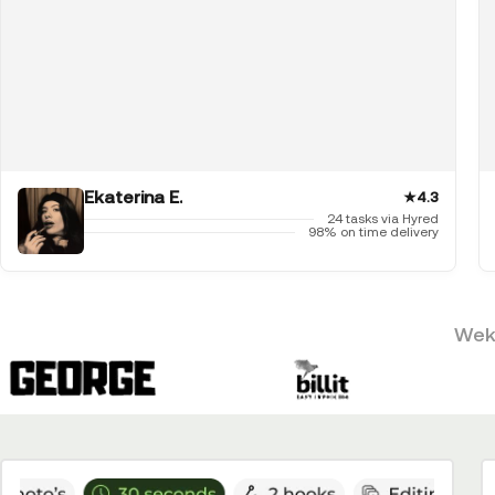
Ekaterina E.
★
4.3
24 tasks via Hyred
98% on time delivery
Weke