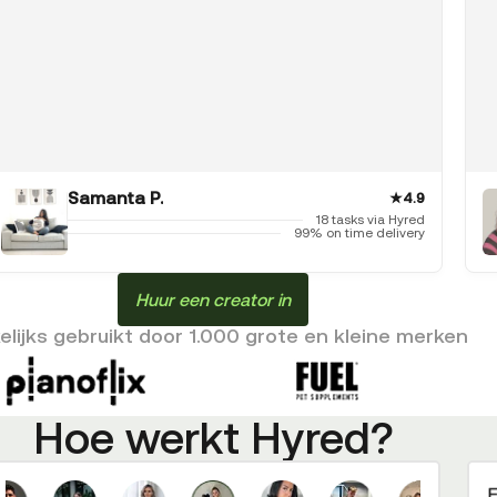
Samanta P.
★
4.9
18 tasks via Hyred
99% on time delivery
Huur een creator in
lijks gebruikt door 1.000 grote en kleine merken
Hoe werkt Hyred?