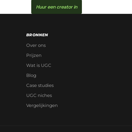
Huur een creator in
BRONNEN
Over ons
Prijzen
Wat is UGC
Blog
Case studies
UGC niches
Vergelijkingen