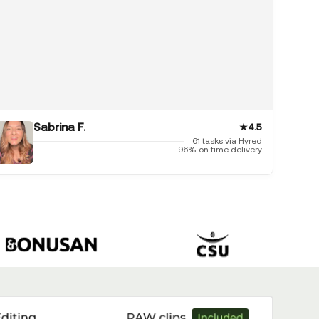
Sabrina F.
★
4.5
61 tasks via Hyred
96% on time delivery