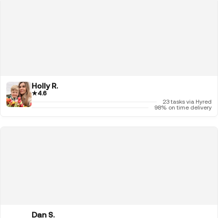
Holly R.
★
4.6
23 tasks via Hyred
98% on time delivery
Dan S.