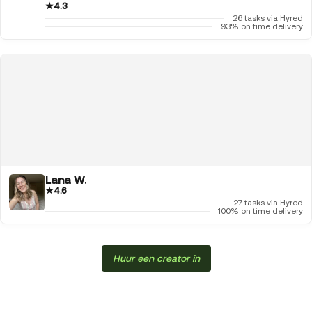
★
4.3
26 tasks via Hyred
93% on time delivery
Lana W.
★
4.6
27 tasks via Hyred
100% on time delivery
Huur een creator in