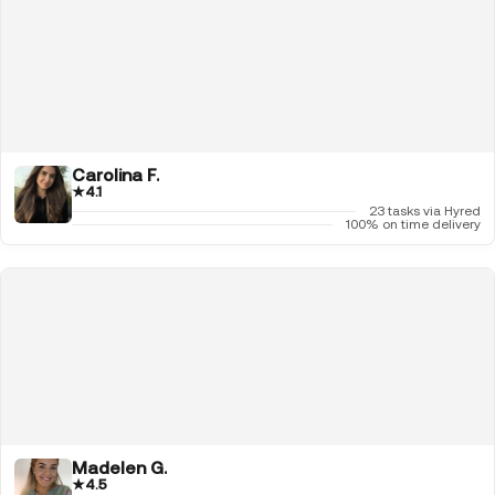
Carolina F.
★
4.1
23 tasks via Hyred
100% on time delivery
Madelen G.
★
4.5