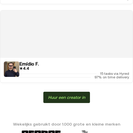
Emídio F.
★
4.4
15 tasks via Hyred
97% on time delivery
Huur een creator in
Wekelijks gebruikt door 1.000 grote en kleine merken