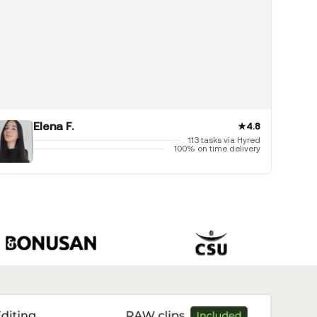
Elena F.
★
4.8
113 tasks via Hyred
100% on time delivery