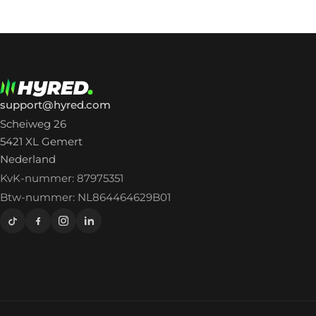
support@hyred.com
Scheiweg 26
5421 XL Gemert
Nederland
KvK-nummer: 87975351
Btw-nummer: NL864464629B01