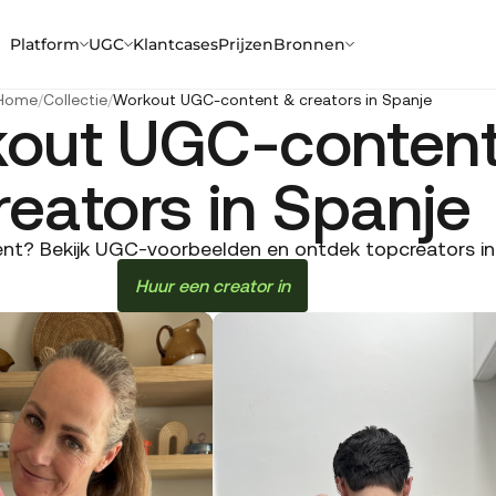
Platform
UGC
Klantcases
Prijzen
Bronnen
Home
/
Collectie
/
Workout UGC-content & creators in Spanje
out UGC-conten
reators in Spanje
t? Bekijk UGC-voorbeelden en ontdek topcreators in S
Huur een creator in