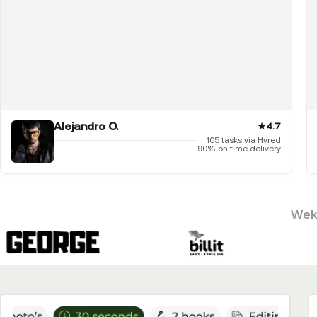
Alejandro O.
★
4.7
105 tasks via Hyred
90% on time delivery
Weke