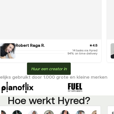
Robert Raga R.
★
4.5
14 tasks via Hyred
94% on time delivery
Huur een creator in
lijks gebruikt door 1.000 grote en kleine merken
Hoe werkt Hyred?