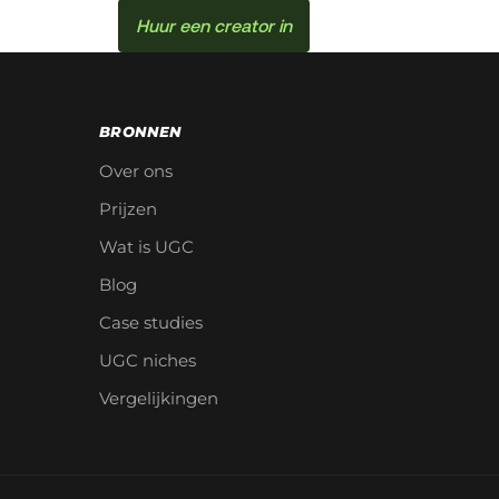
Huur een creator in
BRONNEN
Over ons
Prijzen
Wat is UGC
Blog
Case studies
UGC niches
Vergelijkingen