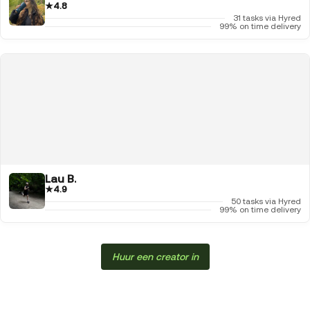
★
4.8
31 tasks via Hyred
99% on time delivery
Lau B.
★
4.9
50 tasks via Hyred
99% on time delivery
Huur een creator in