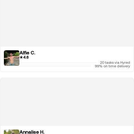
Alfie C.
★
4.6
20 tasks via Hyred
99% on time delivery
Annalise H.