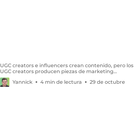
UGC creator vs influencer: cuál es la diferencia
clave
UGC creators e influencers crean contenido, pero los
UGC creators producen piezas de marketing
auténticas que las marcas pueden usar directamente.
Yannick
4 min de lectura
29 de octubre