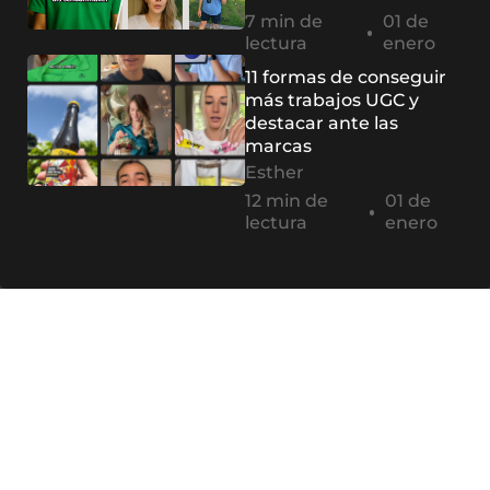
7 min de
01 de
lectura
enero
11 formas de conseguir
más trabajos UGC y
destacar ante las
marcas
Esther
12 min de
01 de
lectura
enero