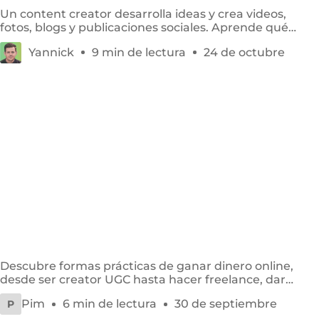
Un content creator desarrolla ideas y crea videos,
fotos, blogs y publicaciones sociales. Aprende qué
implica el rol y cómo empezar.
Yannick
9 min de lectura
24 de octubre
Ganar dinero online como estudiante: 11 formas
efectivas
Descubre formas prácticas de ganar dinero online,
desde ser creator UGC hasta hacer freelance, dar
clases, usar afiliación o vender productos digitales.
Pim
6 min de lectura
30 de septiembre
P