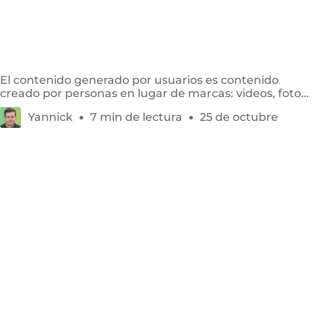
Qué es User Generated Content (UGC) y cómo
usarlo
El contenido generado por usuarios es contenido
creado por personas en lugar de marcas: videos, fotos,
reseñas y publicaciones sociales.
Yannick
7 min de lectura
25 de octubre
Qué es un content creator y cómo convertirte en
uno