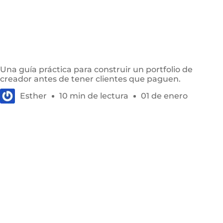
Crea tu primer video UGC sin un acuerdo de
marca pagado
Una guía práctica para construir un portfolio de
creador antes de tener clientes que paguen.
Esther
10 min de lectura
01 de enero
Preguntas comunes de los creadores UGC
principiantes