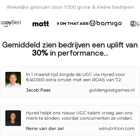
Wekelijks gebruikt door 1.000 grote & kleine bedrijven
Gemiddeld zien bedrijven een uplift van
30%
in performance...
In 1 maand tijd zorgde de UGC via Hyred voor
€40.000 extra omzet met een ROAS van 7.2.
Jacob Paas
goldengoatgames.nl
Hyred helpt ons nieuw UGC talent vroeg aan ons
merk te binden, voordat concurrenten ze vinden.
Rene van der zel
xxlnutrition.com