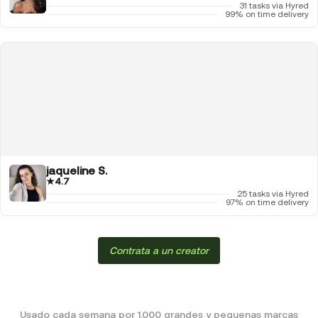
31 tasks via Hyred
99% on time delivery
jaqueline S.
★
4.7
25 tasks via Hyred
97% on time delivery
Contrata a un creator
Usado cada semana por 1.000 grandes y pequenas marcas