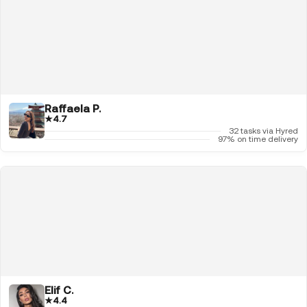
Raffaela P.
★
4.7
32 tasks via Hyred
97% on time delivery
Elif C.
★
4.4