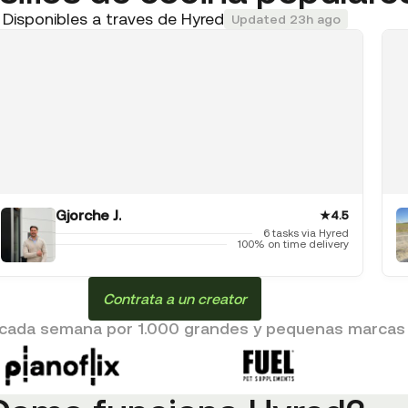
Disponibles a traves de Hyred
Updated 23h ago
Gjorche J.
★
4.5
6 tasks via Hyred
100% on time delivery
Contrata a un creator
cada semana por 1.000 grandes y pequenas marcas