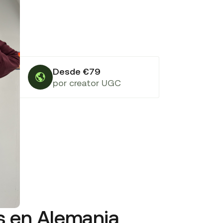
Desde €79
por creator UGC
es en Alemania