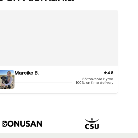
Mareike B.
★
4.8
85 tasks via Hyred
100% on time delivery