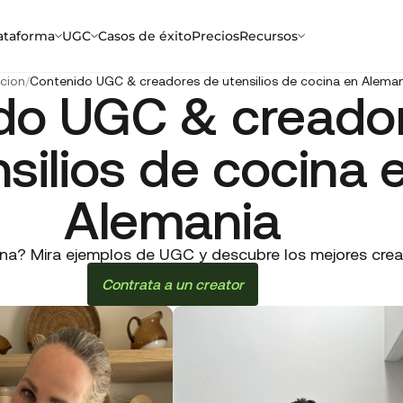
ataforma
UGC
Casos de éxito
Precios
Recursos
cion
/
Contenido UGC & creadores de utensilios de cocina en Aleman
do UGC & creado
silios de cocina 
Alemania
ina? Mira ejemplos de UGC y descubre los mejores crea
Contrata a un creator