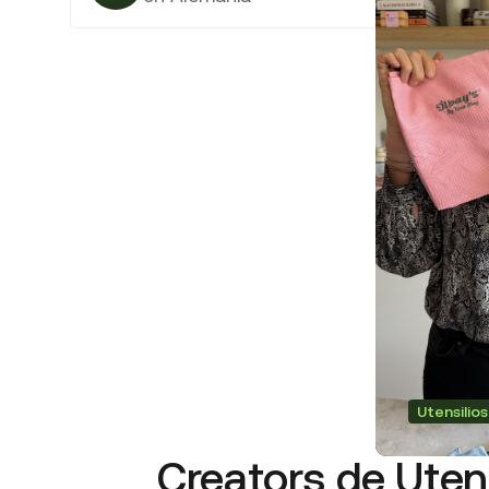
Utensilio
Creators de Uten