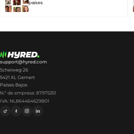
países.
support@hyred.com
Scheiweg 26
5421 XL Gemert
Países Bajos
N.º de empresa: 87975351
IVA: NL864464629B01