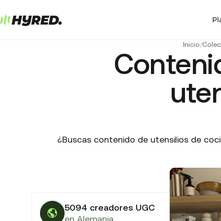
Pl
Inicio
/
Colec
Conteni
uten
¿Buscas contenido de utensilios de coc
5094 creadores UGC
en Alemania