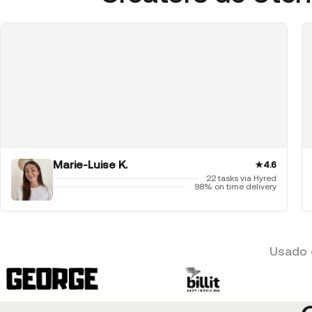
Marie-Luise K.
★
4.6
22 tasks via Hyred
98% on time delivery
Usado 