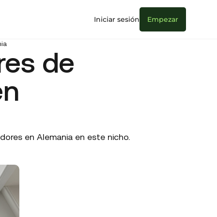
Iniciar sesión
Empezar
ia
res de
en
dores en Alemania en este nicho.