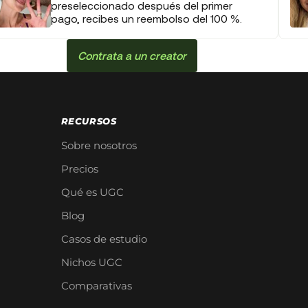
preseleccionado después del primer
pago, recibes un reembolso del 100 %.
Contrata a un creator
RECURSOS
Sobre nosotros
Precios
Qué es UGC
Blog
Casos de estudio
Nichos UGC
Comparativas